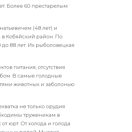
 лет. Более 60 престарелым
натьевичем (48 лет) и
 в Кобяйский район. По
 до 88 лет. Их рыболовецкая
тов питания, отсутствия
бом. В самые голодные
стями животных и заболонью
хватка не только орудия
обходимы труженикам в
т юрт. От холода и голода
ленных людей. Многие