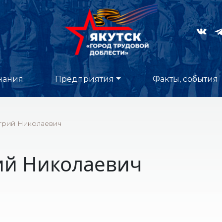
нания
Предприятия
Факты, события
трий Николаевич
ий Николаевич