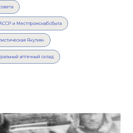
совета
 АССР и Местпромснабсбыта
листическая Якутия»
ральный аптечный склад