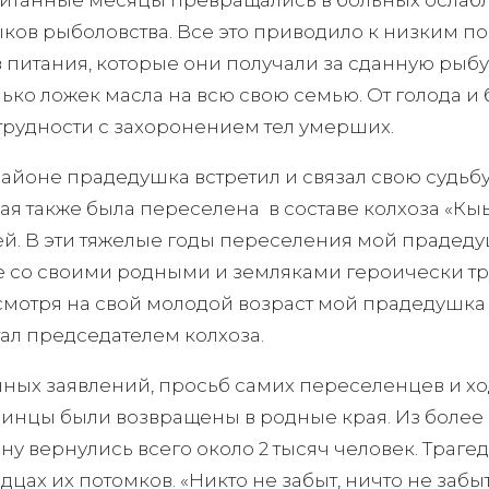
ов рыболовства. Все это приводило к низким пок
в питания, которые они получали за сданную рыбу
олько ложек масла на всю свою семью. От голода 
трудности с захоронением тел умерших.
айоне прадедушка встретил и связал свою судьб
рая также была переселена в составе колхоза «Кы
тей. В эти тяжелые годы переселения мой праде
е со своими родными и земляками героически т
мотря на свой молодой возраст мой прадедушка
ал председателем колхоза.
енных заявлений, просьб самих переселенцев и 
инцы были возвращены в родные края. Из более 
 вернулись всего около 2 тысяч человек. Траге
цах их потомков. «Никто не забыт, ничто не забыт