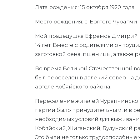
Дата рождения: 15 октября 1920 года
Место рождения: с. Болтого Чурапчи
Мой прадедушка Ефремов Дмитрий Ни
14 лет. Вместе с родителями он труд
заготовкой сена, пшеницы, а также 
Во время Великой Отечественной в
был переселен в далекий север на до
артеле Кобяйского района.
Переселение жителей Чурапчинского
партии было принудительным, и в р
необходимых условий для выживания
Кобяйский, Жиганский, Булунский ра
Это были не только трудоспособные ж