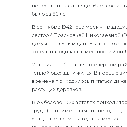
переселенных дети до 16 лет составлял
было за 80 лет.
В сентябре 1942 года моему прадедуш
сестрой Прасковьей Николаевной (20
документальным данным в колхозе «Кы
артель находилась в местности 2-ой
Условия пребывания в северном райо
теплой одежды и жилья. В первые з
времена приходилось питаться даже 
растущих деревьев.
В рыболовецких артелях приходилось
труда (например, зимних неводов), 
холодные времена года на местах рыб
ранее здоровые молодые люди за с