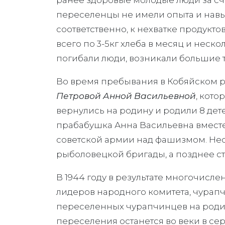
переселенцы не имели опыта и навык
соответственно, к нехватке продукто
всего по 3-5кг хлеба в месяц и неск
погибали люди, возникали большие 
Во время пребывания в Кобяйском р
Петровой Анной Васильевной
, кото
вернулись на родину и родили 8 де
прабабушка Анна Васильевна вмест
советской армии над фашизмом. Нес
рыболовецкой бригады, а позднее ст
В 1944 году в результате многочисл
лидеров народного комитета, чурапч
переселенных чурапчинцев на родину
переселения останется во веки в серд