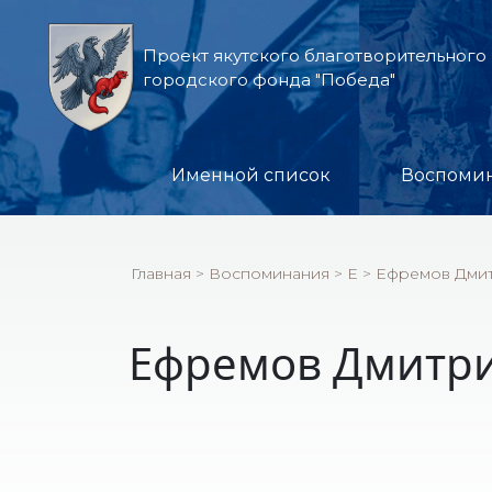
Проект якутского благотворительного
городского фонда "Победа"
Именной список
Воспоми
Главная
>
Воспоминания
>
Е
>
Ефремов Дми
Ефремов Дмитр