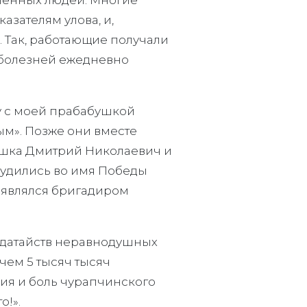
азателям улова, и,
. Так, работающие получали
и болезней ежедневно
у с моей прабабушкой
ым». Позже они вместе
душка Дмитрий Николаевич и
рудились во имя Победы
 являлся бригадиром
ходатайств неравнодушных
чем 5 тысяч тысяч
дия и боль чурапчинского
о!».