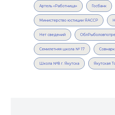
Артель «Работница»
Госбанк
Министерство юстиции ЯАССР
Н
Нет сведений
ОблРыболовпотр
Семилетняя школа № 17
Совнар
Школа №8 г. Якутска
Якутская Т