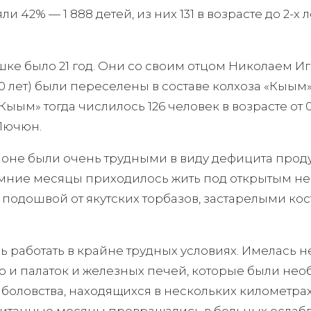
и 42% — 1 888 детей, из них 131 в возрасте до 2-х
ке было 21 год. Они со своим отцом Николаем Иг
 лет) были переселены в составе колхоза «Кыым»
ым» тогда числилось 126 человек в возрасте от 0
 Лючюн.
не были очень трудными в виду дефицита продук
имние месяцы приходилось жить под открытым не
подошвой от якутских торбазов, застарелыми ко
 работать в крайне трудных условиях. Имелась не
но и палаток и железных печей, которые были не
оловства, находящихся в нескольких километрах о
читанные месяцы превращались в больных ослаб