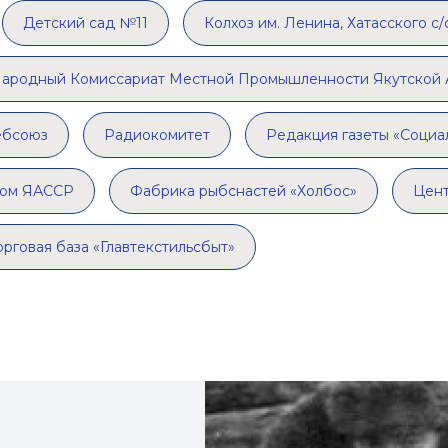
Детский сад №11
Колхоз им. Ленина, Хатасского с/
ародный Комиссариат Местной Промышленности Якутской
ебсоюз
Радиокомитет
Редакция газеты «Социа
ком ЯАССР
Фабрика рыбснастей «Холбос»
Цент
орговая база «Главтекстильсбыт»