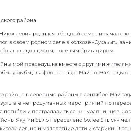
нского района
колаевич родился в бедной семье и начал свою
ился в своем родном селе в колхозе «Сухаьыт», з
работал кладовщиком, полевым бригадиром.
ойны мой прадедушка вместе с другими жителям
бычу рыбы для фронта. Так, с 1942 по 1944 годы 
 района в северные районы в сентябре 1942 го
езультате непродуманных мероприятий по пересе
 погибли и пострадали тысячи чурапчинцев. Сог
йоны Якутии было переселено более 5 тысяч челов
ители сел, но и малолетние дети и старики. В сен