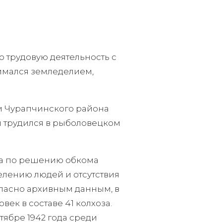
 трудовую деятельность с
анимался земледелием,
и Чурапчинского района
он трудился в рыболовецком
да по решению обкома
лению людей и отсутствия
ласно архивным данным, в
ек в составе 41 колхоза.
тябре 1942 года среди