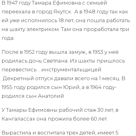
В 1947 году Тамара Ефимовна с семьёй
переехала в город Якутск. А в 1948 году так как
ей уже исполнилось 18 лет, она пошла работать
на шахту электриком. Там она проработала три
года.
После в 1952 году вышла замуж., в 1953 у неё
родилась дочь Светлана. Из шахты пришлось
перевестись …инструментальщицей.
Декретный отпуск давали всего на 1 месяц. В
1955 году родился сын Юрий, а в 1964 году-
родился сын Анатолий.
У Тамары Ефимовны рабочий стаж 30 лет, в
Кангалассах она прожила более 60 лет.
Вырастила и воспитала трёх детей, имеет 5