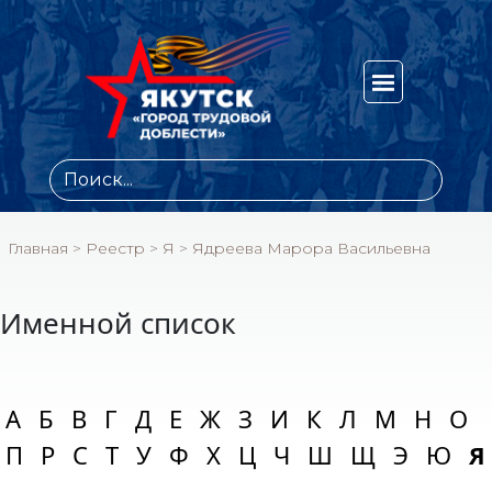
Главная
>
Реестр
>
Я
>
Ядреева Марора Васильевна
Именной список
А
Б
В
Г
Д
Е
Ж
З
И
К
Л
М
Н
О
П
Р
С
Т
У
Ф
Х
Ц
Ч
Ш
Щ
Э
Ю
Я