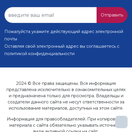
Отправить
Пожалуйста укажите действующий адрес электронной
почты
Оставляя свой электронный адрес вы соглашаетесь с
политикой конфиденциальности
2024 © Все права защищены. Вся информация
представлена исключительно в ознакомительных целях
и предназначена только для просмотра. Владельцы и
создатели данного сайта не несут ответственности за
использование материалов, доступных на этом сайте.
↑
Информация для правообладателей. При копировании
материала с сайта обязательно указывать источник в
виде активной ссылки на сайт.