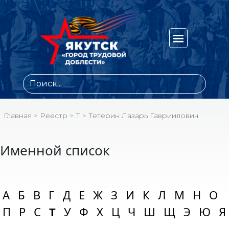
Главная
>
Реестр
>
Т
>
Тетерин Лазарь Гавриилович
Именной список
А
Б
В
Г
Д
Е
Ж
З
И
К
Л
М
Н
О
П
Р
С
Т
У
Ф
Х
Ц
Ч
Ш
Щ
Э
Ю
Я