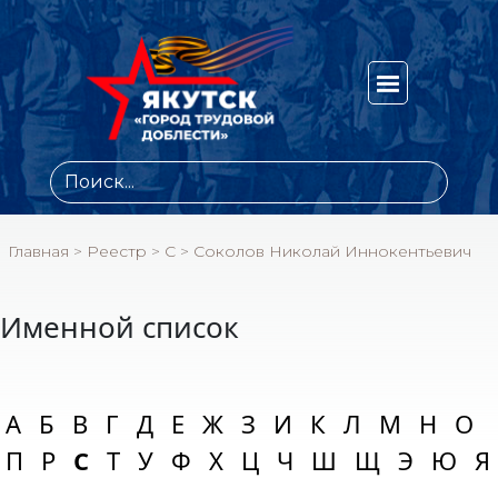
Главная
>
Реестр
>
С
>
Соколов Николай Иннокентьевич
Именной список
А
Б
В
Г
Д
Е
Ж
З
И
К
Л
М
Н
О
П
Р
С
Т
У
Ф
Х
Ц
Ч
Ш
Щ
Э
Ю
Я