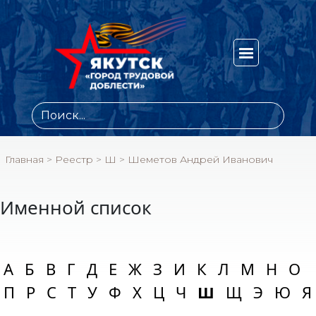
Главная
>
Реестр
>
Ш
>
Шеметов Андрей Иванович
Именной список
А
Б
В
Г
Д
Е
Ж
З
И
К
Л
М
Н
О
П
Р
С
Т
У
Ф
Х
Ц
Ч
Ш
Щ
Э
Ю
Я