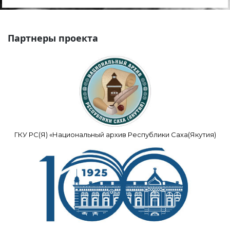
Партнеры проекта
ГКУ РС(Я) «Национальный архив Республики Саха(Якутия)