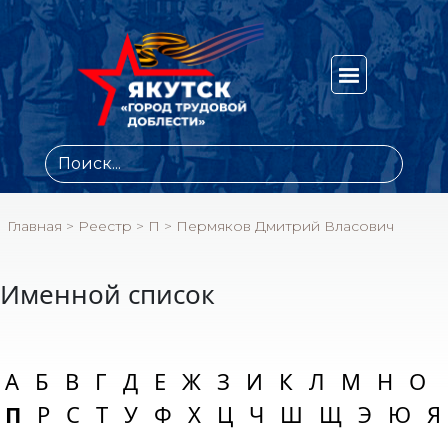
Главная
>
Реестр
>
П
>
Пермяков Дмитрий Власович
Именной список
А
Б
В
Г
Д
Е
Ж
З
И
К
Л
М
Н
О
П
Р
С
Т
У
Ф
Х
Ц
Ч
Ш
Щ
Э
Ю
Я