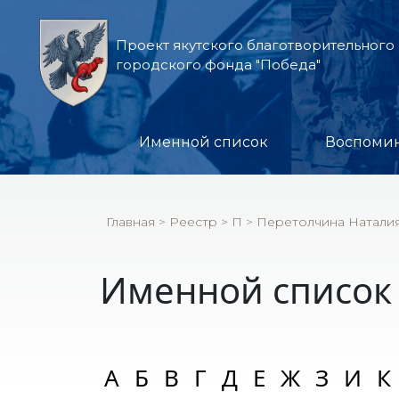
Проект якутского благотворительного
городского фонда "Победа"
Именной список
Воспоми
Главная
>
Реестр
>
П
>
Перетолчина Натали
Именной список
А
Б
В
Г
Д
Е
Ж
З
И
К