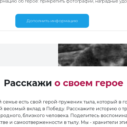
мацию об герое: прикрепить фотографии, наградные удо
Дополнить информацию
Расскажи
о своем герое
 семье есть свой герой-труженик тыла, который в 
й весомый вклад в Победу. Расскажите историю о т
родного, близкого человека. Поделитесь воспомин
тве и самоотверженности в тылу. Мы - хранители эти