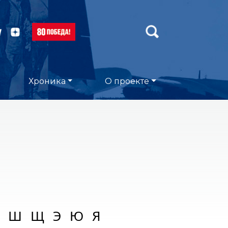
Хроника
О проекте
Ш
Щ
Э
Ю
Я