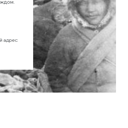
аждом.
 адрес: