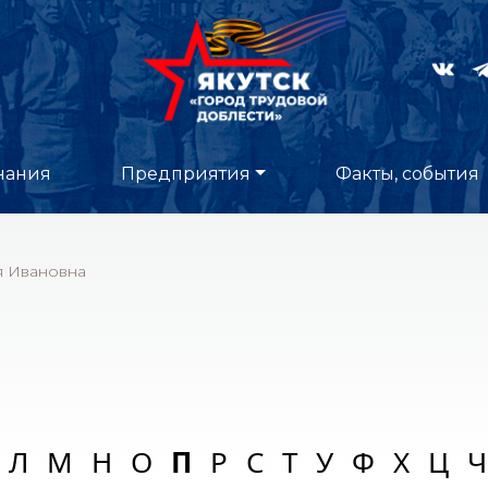
нания
Предприятия
Факты, события
я Ивановна
Л
М
Н
О
П
Р
С
Т
У
Ф
Х
Ц
Ч