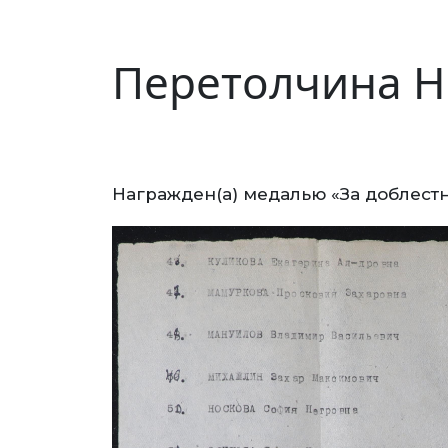
Перетолчина Н
Награжден(а) медалью «За доблестн