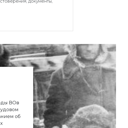
стоверения, документы,
годы ВОв
рудовом
анием об
х