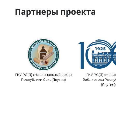
Партнеры проекта
ГКУ РС(Я) «Национальный архив
ГКУ РС(Я) «Наци
Республики Саха(Якутия)
библиотека Респу
(Якутия)