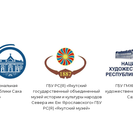
ональная
ГБУ РС(Я) «Якутский
ГБУ ГМХ
блики Саха
государственный объединенный
художествен
»
музей истории и культуры народов
Са
Севера им. Ем. Ярославского» ГБУ
РС(Я) «Якутский музей»