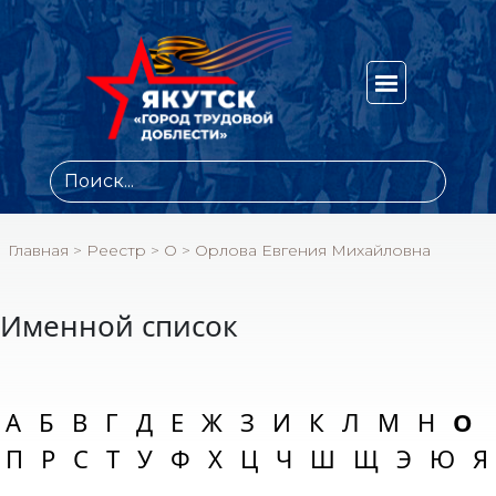
Главная
>
Реестр
>
О
>
Орлова Евгения Михайловна
Именной список
А
Б
В
Г
Д
Е
Ж
З
И
К
Л
М
Н
О
П
Р
С
Т
У
Ф
Х
Ц
Ч
Ш
Щ
Э
Ю
Я