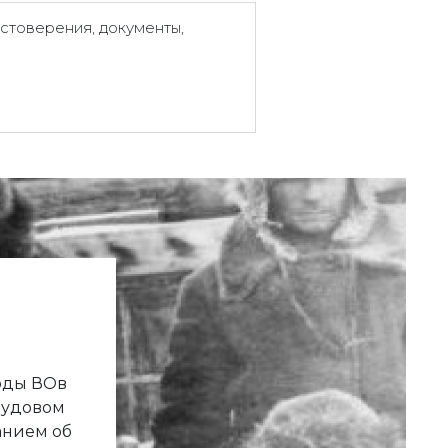
стоверения, документы,
годы ВОв
рудовом
анием об