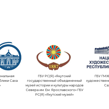
ональная
ГБУ РС(Я) «Якутский
ГБУ ГМХ
блики Саха
государственный объединенный
художествен
»
музей истории и культуры народов
Са
Севера им. Ем. Ярославского» ГБУ
РС(Я) «Якутский музей»