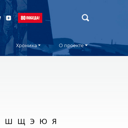
Хроника
О проекте
Ш
Щ
Э
Ю
Я