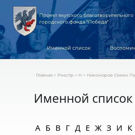
Проект якутского благотворительного
городского фонда "Победа"
Именной список
Воспоми
Главная
>
Реестр
>
Н
>
Никоноров Семен П
Именной список
А
Б
В
Г
Д
Е
Ж
З
И
К