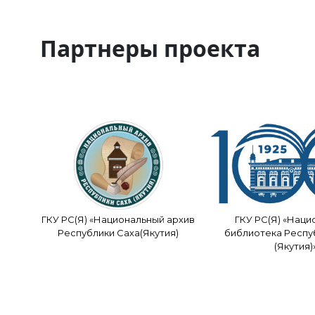
Партнеры проекта
ГКУ РС(Я) «Национальный архив
ГКУ РС(Я) «Наци
Республики Саха(Якутия)
библиотека Респу
(Якутия)