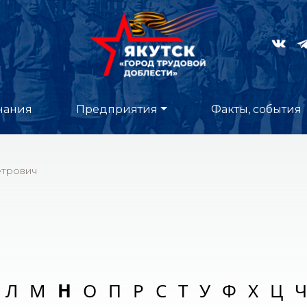
нания
Предприятия
Факты, события
етрович
Л
М
Н
О
П
Р
С
Т
У
Ф
Х
Ц
Ч