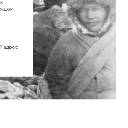
х
аждом.
 адрес: