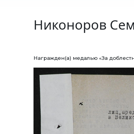
Никоноров Сем
Награжден(а) медалью «За доблестн