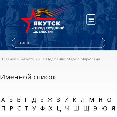
Главная
>
Реестр
>
Н
>
Недбайло Мария Марковна
Именной список
А
Б
В
Г
Д
Е
Ж
З
И
К
Л
М
Н
О
П
Р
С
Т
У
Ф
Х
Ц
Ч
Ш
Щ
Э
Ю
Я