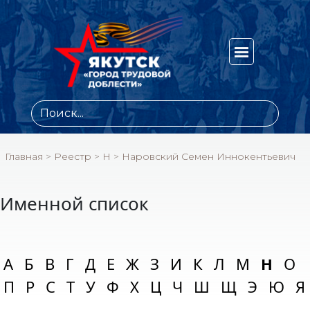
Главная
>
Реестр
>
Н
>
Наровский Семен Иннокентьевич
Именной список
А
Б
В
Г
Д
Е
Ж
З
И
К
Л
М
Н
О
П
Р
С
Т
У
Ф
Х
Ц
Ч
Ш
Щ
Э
Ю
Я