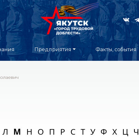
нания
Предприятия
Факты, события
олаевич
Л
М
Н
О
П
Р
С
Т
У
Ф
Х
Ц
Ч