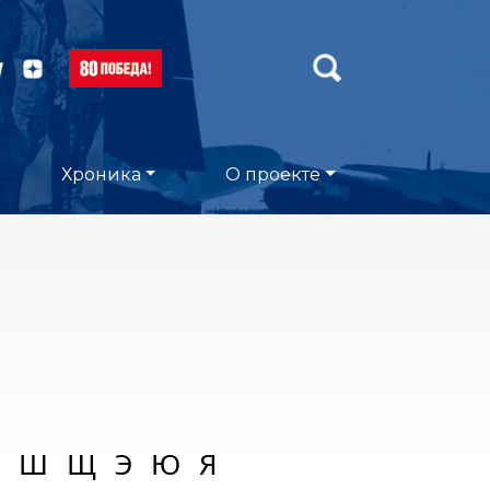
Хроника
О проекте
Ш
Щ
Э
Ю
Я