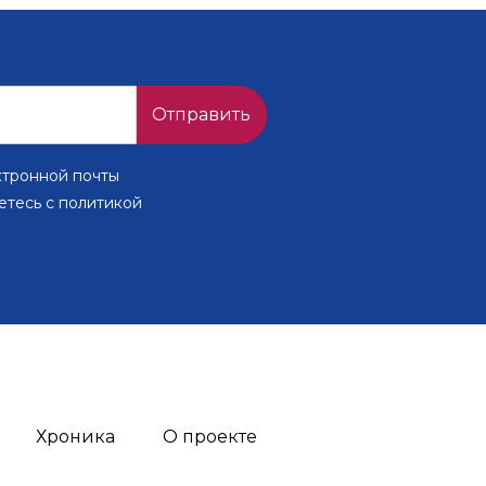
Отправить
ктронной почты
етесь с политикой
Хроника
О проекте