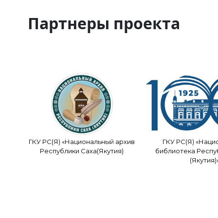
Партнеры проекта
ГКУ РС(Я) «Национальный архив
ГКУ РС(Я) «Наци
Республики Саха(Якутия)
библиотека Респу
(Якутия)