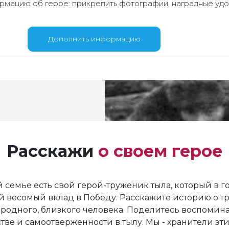
мацию об герое: прикрепить фотографии, наградные удо
Дополнить информацию
Расскажи
о своем герое
 семье есть свой герой-труженик тыла, который в 
й весомый вклад в Победу. Расскажите историю о т
родного, близкого человека. Поделитесь воспомин
тве и самоотверженности в тылу. Мы - хранители эти