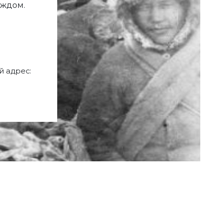
аждом.
 адрес: