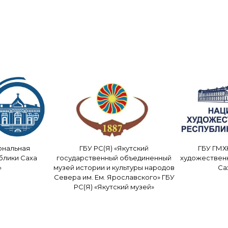
ональная
ГБУ РС(Я) «Якутский
ГБУ ГМХ
блики Саха
государственный объединенный
художествен
»
музей истории и культуры народов
Са
Севера им. Ем. Ярославского» ГБУ
РС(Я) «Якутский музей»