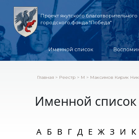
Проект якутского благотворительного
городского фонда "Победа"
Именной список
Воспоми
Главная
>
Реестр
>
М
>
Максимов Кирик Ник
Именной список
А
Б
В
Г
Д
Е
Ж
З
И
К