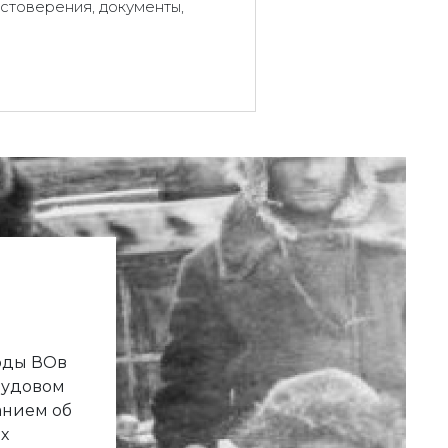
стоверения, документы,
годы ВОв
рудовом
анием об
х