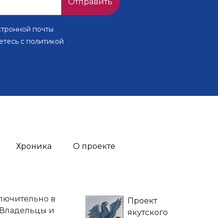
Отправить
ктронной почты
етесь с политикой
Хроника
О проекте
лючительно в
Проект
 Владельцы и
якутского