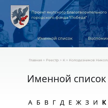
Проект якутского благотворительного
городского фонда "Победа"
Именной список
Воспоми
Главная
>
Реестр
>
К
>
Колодезников Никол
Именной список
А
Б
В
Г
Д
Е
Ж
З
И
К