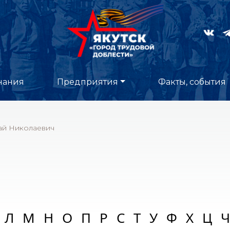
нания
Предприятия
Факты, события
ай Николаевич
Л
М
Н
О
П
Р
С
Т
У
Ф
Х
Ц
Ч