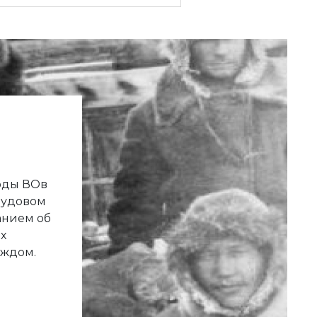
годы ВОв
рудовом
анием об
х
аждом.