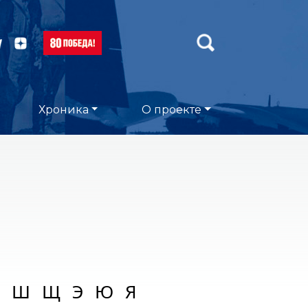
Хроника
О проекте
Ш
Щ
Э
Ю
Я