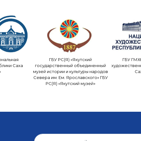
ональная
ГБУ РС(Я) «Якутский
ГБУ ГМХ
блики Саха
государственный объединенный
художествен
»
музей истории и культуры народов
Са
Севера им. Ем. Ярославского» ГБУ
РС(Я) «Якутский музей»