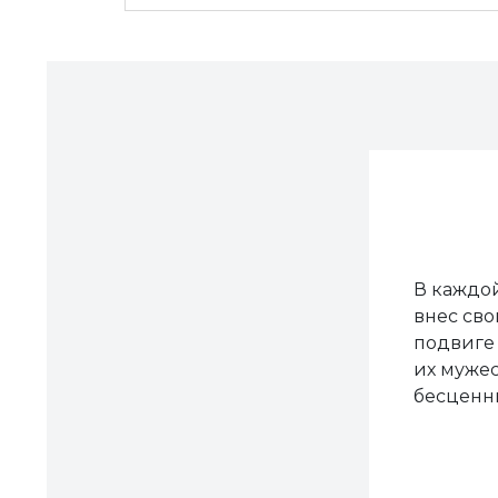
В каждой
внес сво
подвиге 
их мужес
бесценны