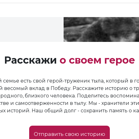
Расскажи
о своем герое
 семье есть свой герой-труженик тыла, который в 
й весомый вклад в Победу. Расскажите историю о т
родного, близкого человека. Поделитесь воспомин
тве и самоотверженности в тылу. Мы - хранители эти
х историй. Наш общий долг - сохранить память о к
Отправить свою историю