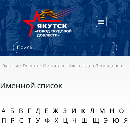
Главная
>
Реестр
>
К
>
Китаева Александра Леонидовна
Именной список
А
Б
В
Г
Д
Е
Ж
З
И
К
Л
М
Н
О
П
Р
С
Т
У
Ф
Х
Ц
Ч
Ш
Щ
Э
Ю
Я