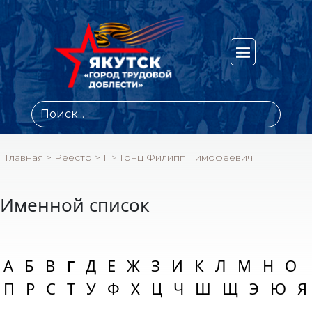
Главная
>
Реестр
>
Г
>
Гонц Филипп Тимофеевич
Именной список
А
Б
В
Г
Д
Е
Ж
З
И
К
Л
М
Н
О
П
Р
С
Т
У
Ф
Х
Ц
Ч
Ш
Щ
Э
Ю
Я