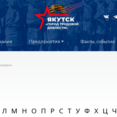
нания
Предприятия
Факты, события
риевич
Л
М
Н
О
П
Р
С
Т
У
Ф
Х
Ц
Ч