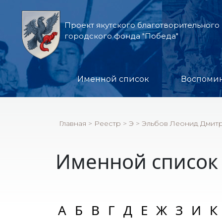
Проект якутского благотворительного
городского фонда "Победа"
Именной список
Воспоми
Главная
>
Реестр
>
Э
>
Эльбов Леонид Дмит
Именной список
А
Б
В
Г
Д
Е
Ж
З
И
К