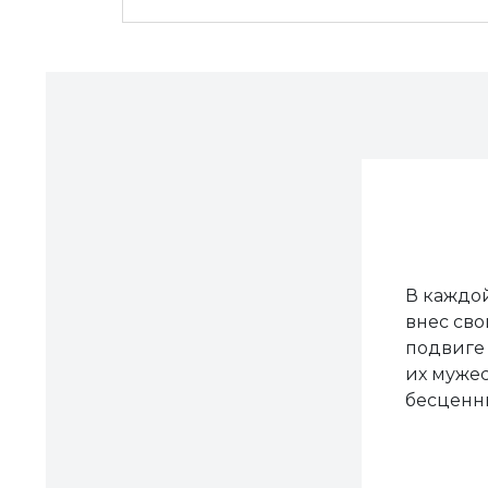
В каждой
внес сво
подвиге 
их мужес
бесценны