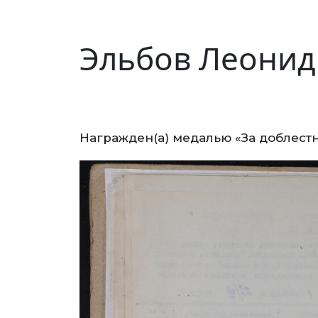
Эльбов Леонид
Награжден(а) медалью «За доблестн