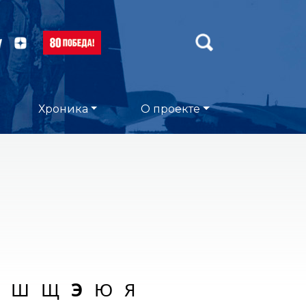
Хроника
О проекте
Ш
Щ
Э
Ю
Я