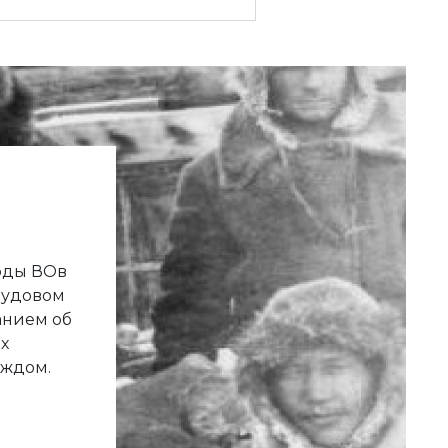
годы ВОв
рудовом
анием об
х
аждом.