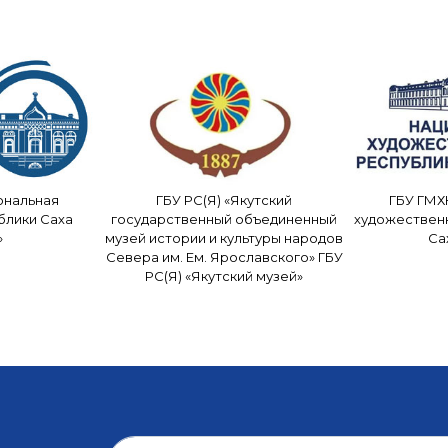
ональная
ГБУ РС(Я) «Якутский
ГБУ ГМХ
блики Саха
государственный объединенный
художествен
»
музей истории и культуры народов
Са
Севера им. Ем. Ярославского» ГБУ
РС(Я) «Якутский музей»