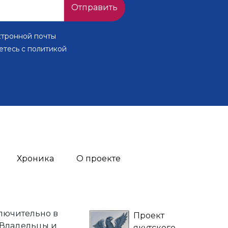
Отправить
ктронной почты
етесь с политикой
Хроника
О проекте
лючительно в
Проект
 Владельцы и
якутского