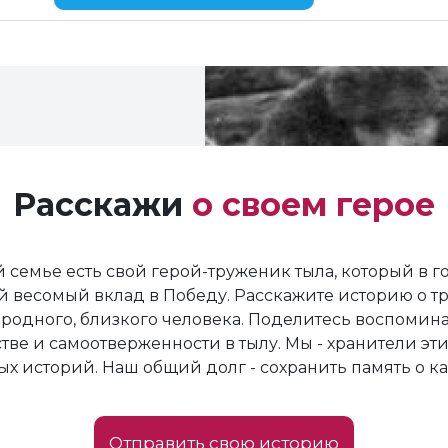
Расскажи
о своем герое
 семье есть свой герой-труженик тыла, который в 
й весомый вклад в Победу. Расскажите историю о т
родного, близкого человека. Поделитесь воспомин
тве и самоотверженности в тылу. Мы - хранители эти
х историй. Наш общий долг - сохранить память о к
Отправить свою историю