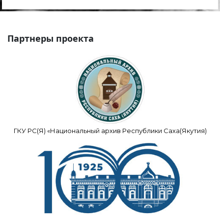
Партнеры проекта
ГКУ РС(Я) «Национальный архив Республики Саха(Якутия)