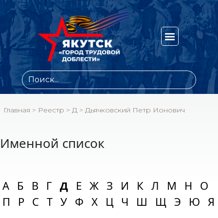
Главная
>
Реестр
>
Д
>
Дьячковский Петр Ионович
Именной список
А
Б
В
Г
Д
Е
Ж
З
И
К
Л
М
Н
О
П
Р
С
Т
У
Ф
Х
Ц
Ч
Ш
Щ
Э
Ю
Я