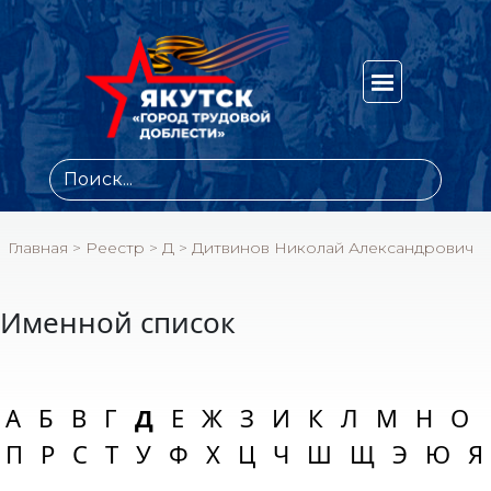
Главная
>
Реестр
>
Д
>
Дитвинов Николай Александрович
Именной список
А
Б
В
Г
Д
Е
Ж
З
И
К
Л
М
Н
О
П
Р
С
Т
У
Ф
Х
Ц
Ч
Ш
Щ
Э
Ю
Я