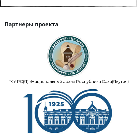
Партнеры проекта
ГКУ РС(Я) «Национальный архив Республики Саха(Якутия)