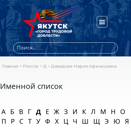
Главная
>
Реестр
>
Д
>
Давыдова Мария Афанасьевна
Именной список
А
Б
В
Г
Д
Е
Ж
З
И
К
Л
М
Н
О
П
Р
С
Т
У
Ф
Х
Ц
Ч
Ш
Щ
Э
Ю
Я