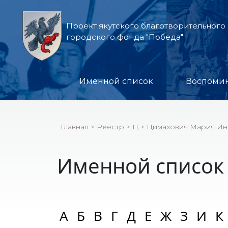
Проект якутского благотворительного
городского фонда "Победа"
Именной список
Воспоми
Главная
>
Реестр
>
Ц
>
Цимахович Мария Ин
Именной список
А
Б
В
Г
Д
Е
Ж
З
И
К