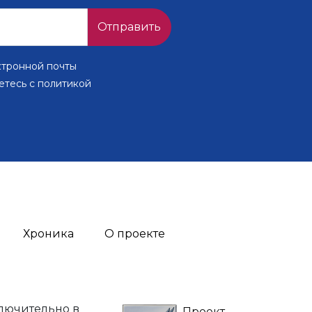
Отправить
ктронной почты
етесь с политикой
Хроника
О проекте
лючительно в
Проект