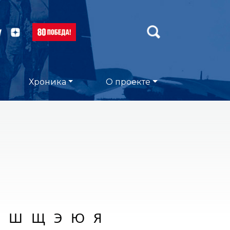
Хроника
О проекте
Ш
Щ
Э
Ю
Я