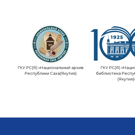
ГКУ РС(Я) «Национальный архив
ГКУ РС(Я) «Наци
Республики Саха(Якутия)
библиотека Респу
(Якутия)