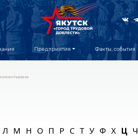
нания
Предприятия
Факты, события
нокентьевна
Л
М
Н
О
П
Р
С
Т
У
Ф
Х
Ц
Ч