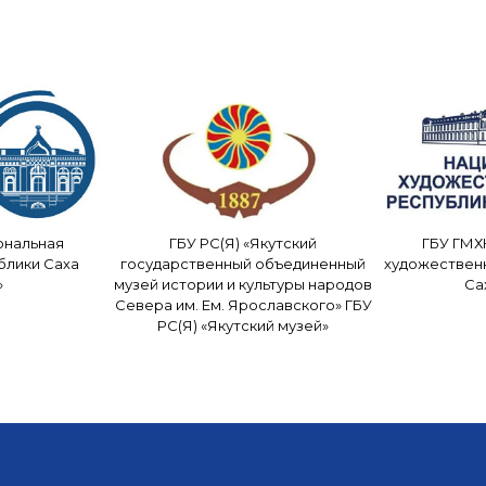
ональная
ГБУ РС(Я) «Якутский
ГБУ ГМХ
блики Саха
государственный объединенный
художествен
»
музей истории и культуры народов
Са
Севера им. Ем. Ярославского» ГБУ
РС(Я) «Якутский музей»