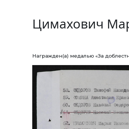
Цимахович Ма
Награжден(а) медалью «За доблестн