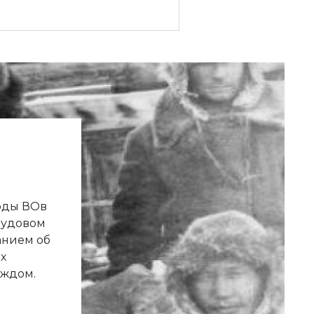
годы ВОв
рудовом
анием об
х
аждом.