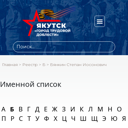
Главная
>
Реестр
>
Б
>
Бянкин Степан Иосонович
Именной список
А
Б
В
Г
Д
Е
Ж
З
И
К
Л
М
Н
О
П
Р
С
Т
У
Ф
Х
Ц
Ч
Ш
Щ
Э
Ю
Я