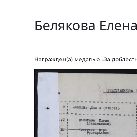
Белякова Елен
Награжден(а) медалью «За доблестн