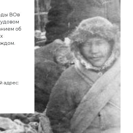
годы ВОв
рудовом
анием об
х
аждом.
 адрес: