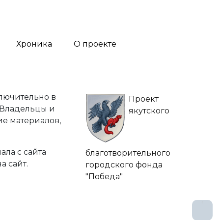
Хроника
О проекте
лючительно в
Проект
 Владельцы и
якутского
ие материалов,
ла с сайта
благотворительного
а сайт.
городского фонда
"Победа"
↑