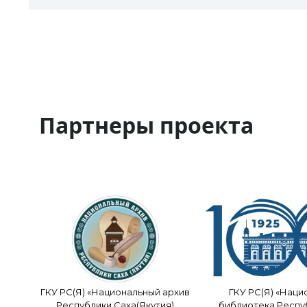
Партнеры проекта
ГКУ РС(Я) «Национальный архив
ГКУ РС(Я) «Наци
Республики Саха(Якутия)
библиотека Респу