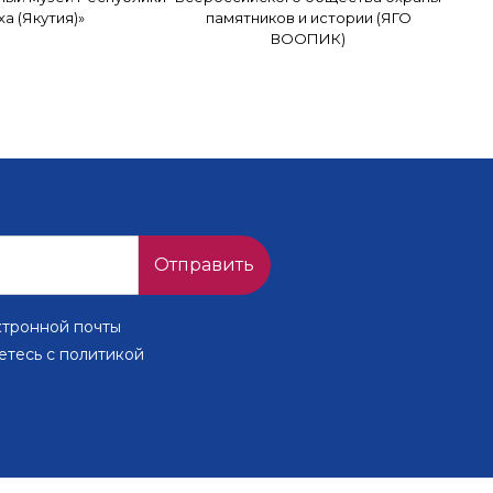
ха (Якутия)»
памятников и истории (ЯГО
ВООПИК)
Отправить
ктронной почты
етесь с политикой