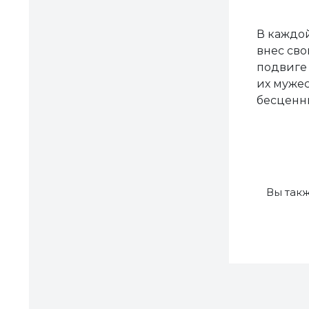
В каждой
внес сво
подвиге 
их мужес
бесценны
Вы так