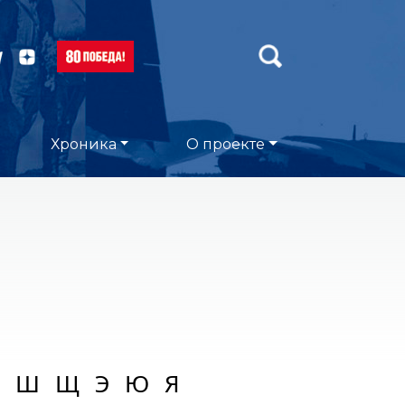
Хроника
О проекте
Ш
Щ
Э
Ю
Я