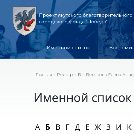
Проект якутского благотворительного
городского фонда "Победа"
Именной список
Воспоми
Главная
>
Реестр
>
Б
>
Белякова Елена Афан
Именной список
А
Б
В
Г
Д
Е
Ж
З
И
К