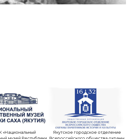
К «Национальный
Якутское городское отделение
ный музей Республики
Всероссийского общества охраны