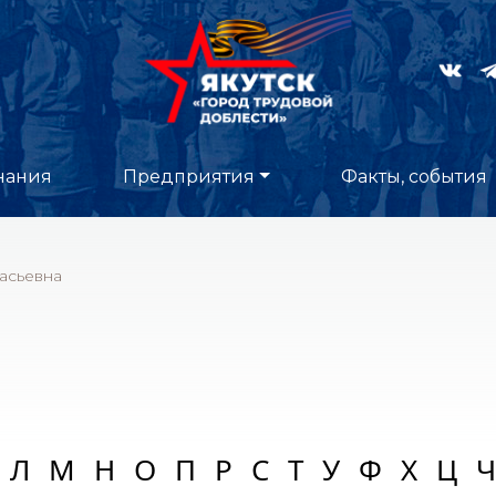
нания
Предприятия
Факты, события
асьевна
Л
М
Н
О
П
Р
С
Т
У
Ф
Х
Ц
Ч