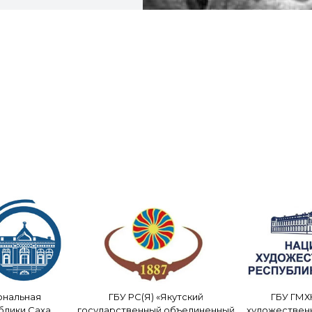
ональная
ГБУ РС(Я) «Якутский
ГБУ ГМХ
блики Саха
государственный объединенный
художествен