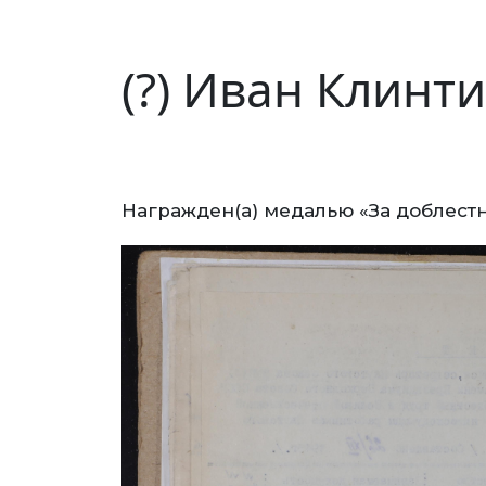
(?) Иван Клинт
Награжден(а) медалью «За доблестн