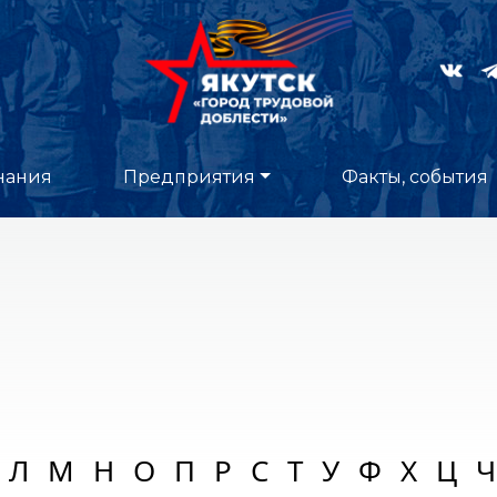
нания
Предприятия
Факты, события
Л
М
Н
О
П
Р
С
Т
У
Ф
Х
Ц
Ч