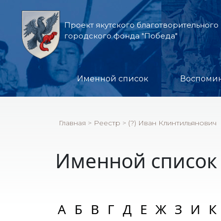
Проект якутского благотворительного
городского фонда "Победа"
Именной список
Воспоми
Главная
>
Реестр
>
(?) Иван Клинтильянович
Именной список
А
Б
В
Г
Д
Е
Ж
З
И
К