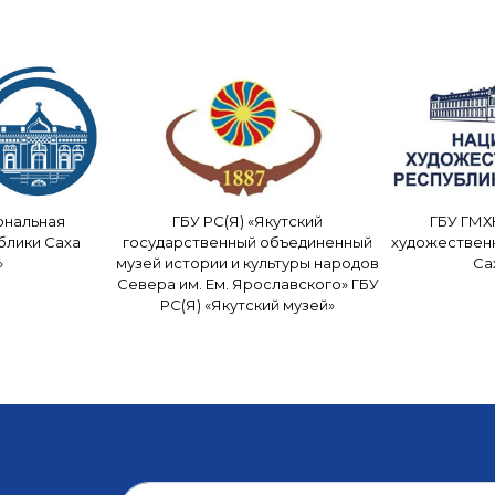
ональная
ГБУ РС(Я) «Якутский
ГБУ ГМХ
блики Саха
государственный объединенный
художествен
»
музей истории и культуры народов
Са
Севера им. Ем. Ярославского» ГБУ
РС(Я) «Якутский музей»