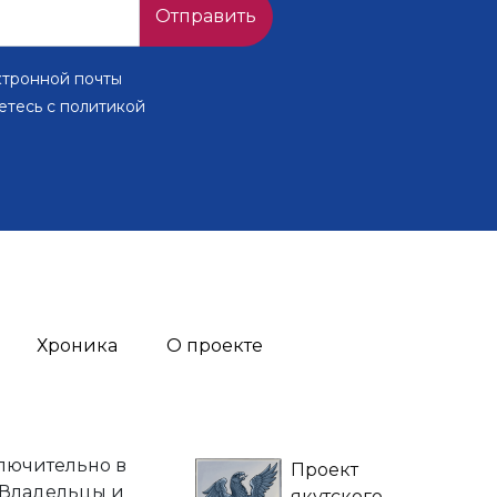
Отправить
ктронной почты
етесь с политикой
Хроника
О проекте
лючительно в
Проект
 Владельцы и
якутского