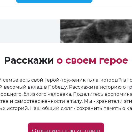
Расскажи
о своем герое
 семье есть свой герой-труженик тыла, который в 
й весомый вклад в Победу. Расскажите историю о т
родного, близкого человека. Поделитесь воспомин
тве и самоотверженности в тылу. Мы - хранители эти
х историй. Наш общий долг - сохранить память о к
Отправить свою историю