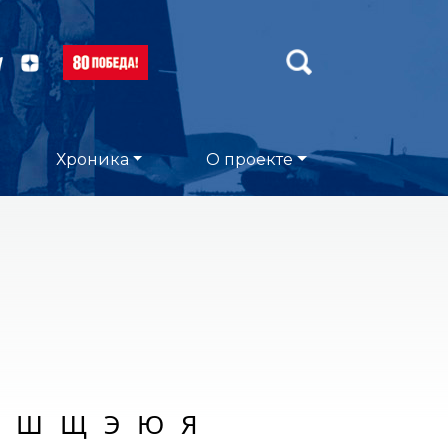
Хроника
О проекте
Ш
Щ
Э
Ю
Я