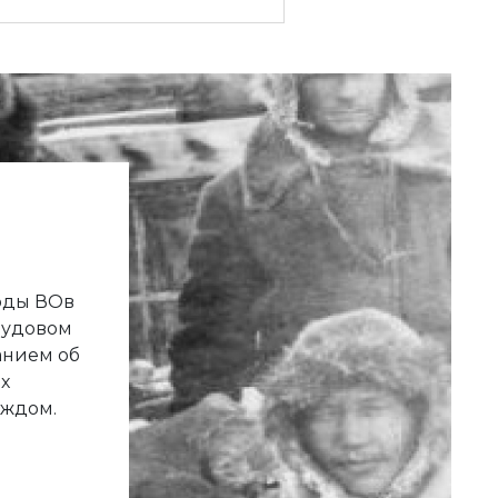
годы ВОв
рудовом
анием об
х
аждом.