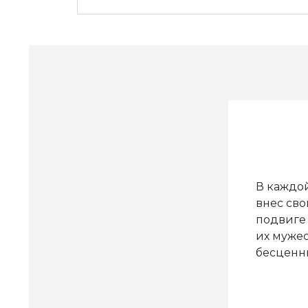
В каждой
внес сво
подвиге 
их мужес
бесценны