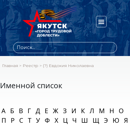
Главная
>
Реестр
>
(?) Евдокия Николаевна
Именной список
А
Б
В
Г
Д
Е
Ж
З
И
К
Л
М
Н
О
П
Р
С
Т
У
Ф
Х
Ц
Ч
Ш
Щ
Э
Ю
Я