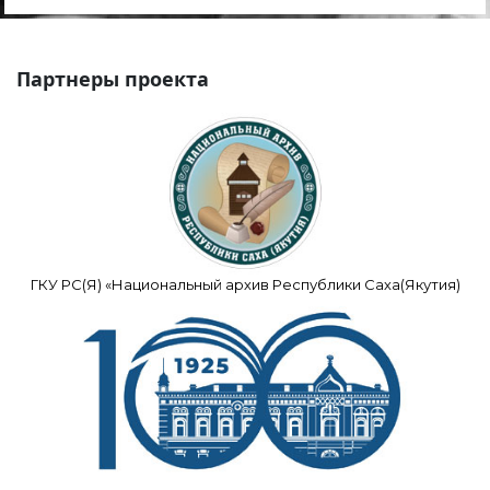
Партнеры проекта
ГКУ РС(Я) «Национальный архив Республики Саха(Якутия)