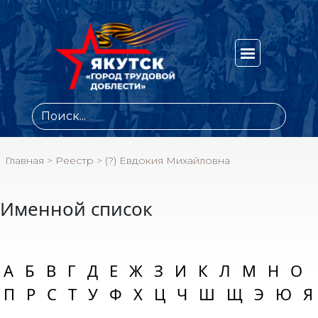
Главная
>
Реестр
>
(?) Евдокия Михайловна
Именной список
А
Б
В
Г
Д
Е
Ж
З
И
К
Л
М
Н
О
П
Р
С
Т
У
Ф
Х
Ц
Ч
Ш
Щ
Э
Ю
Я