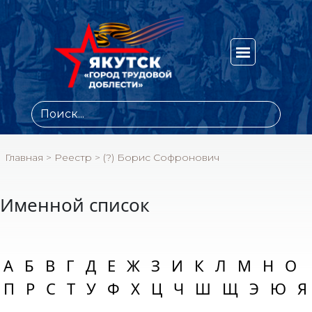
Главная
>
Реестр
>
(?) Борис Софронович
Именной список
А
Б
В
Г
Д
Е
Ж
З
И
К
Л
М
Н
О
П
Р
С
Т
У
Ф
Х
Ц
Ч
Ш
Щ
Э
Ю
Я