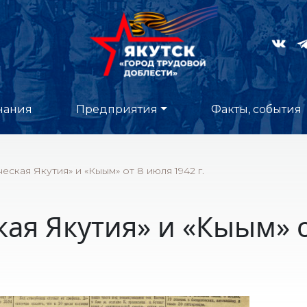
нания
Предприятия
Факты, события
еская Якутия» и «Кыым» от 8 июля 1942 г.
ая Якутия» и «Кыым» от