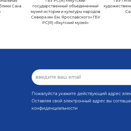
ональная
ГБУ РС(Я) «Якутский
ГБУ ГМХ
блики Саха
государственный объединенный
художествен
»
музей истории и культуры народов
Са
Севера им. Ем. Ярославского» ГБУ
РС(Я) «Якутский музей»
Пожалуйста укажите действующий адрес эле
Оставляя свой электронный адрес вы соглаша
конфиденциальности