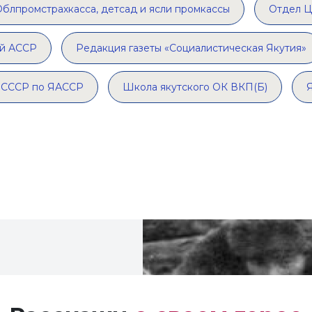
Облпромстрахкасса, детсад и ясли промкассы
Отдел Ц
ой АССР
Редакция газеты «Социалистическая Якутия»
а СССР по ЯАССР
Школа якутского ОК ВКП(Б)