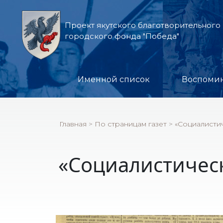
Проект якутского благотворительного
городского фонда "Победа"
Именной список
Воспоми
Главная
>
По страницам газет
>
«Социалистич
«Социалистическ