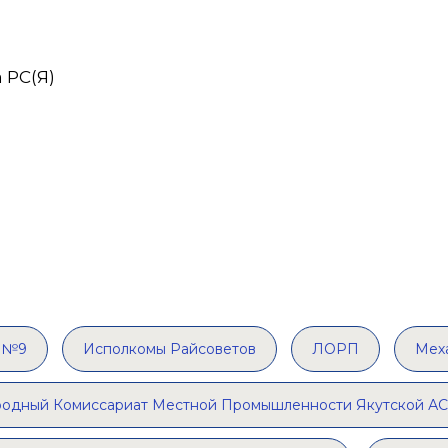
 РС(Я)
и №9
Исполкомы Райсоветов
ЛОРП
Мех
одный Комиссариат Местной Промышленности Якутской А