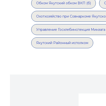
Обком Якутский обком ВКП (б)
Охотхозяйство при Совнаркоме Якутск
Управление Госхлебинспекция Минзаг
Якутский Районный исполком