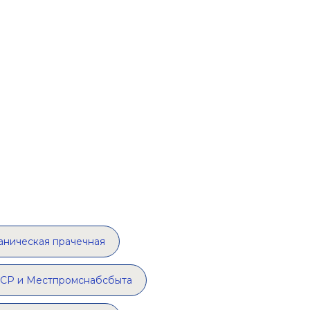
аническая прачечная
ССР и Местпромснабсбыта