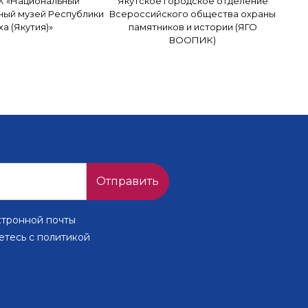
К «Национальный
Якутское городское отделение
ный музей Республики
Всероссийского общества охраны
ха (Якутия)»
памятников и истории (ЯГО
ВООПИК)
Отправить
ктронной почты
етесь с политикой