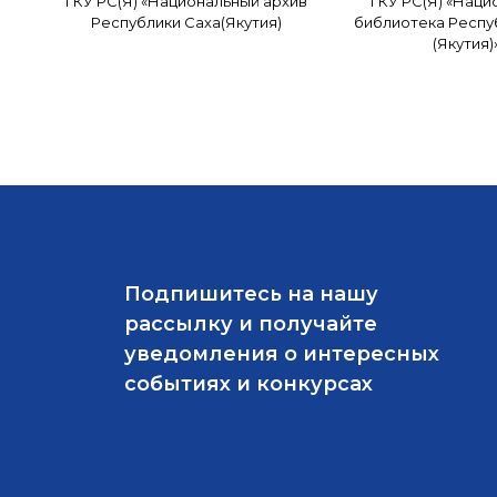
ГКУ РС(Я) «Национальный архив
ГКУ РС(Я) «Наци
Республики Саха(Якутия)
библиотека Респу
(Якутия)
Подпишитесь на нашу
рассылку и получайте
уведомления о интересных
событиях и конкурсах