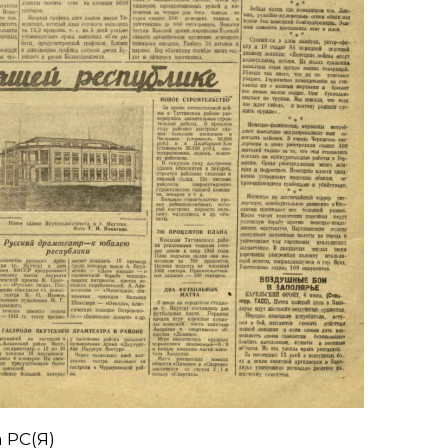
 РС(Я)