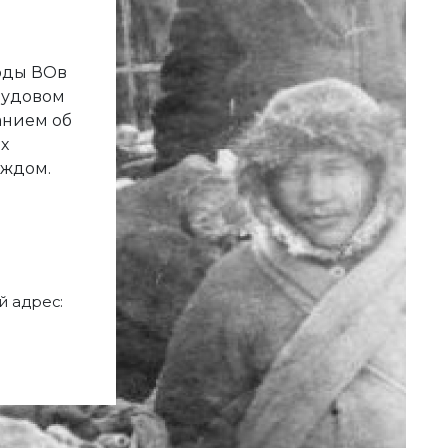
годы ВОв
рудовом
анием об
х
аждом.
 адрес: