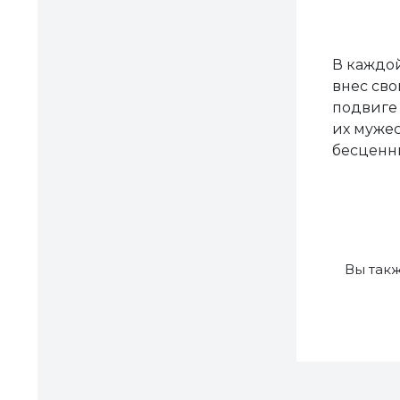
В каждой
внес сво
подвиге 
их мужес
бесценны
Вы так